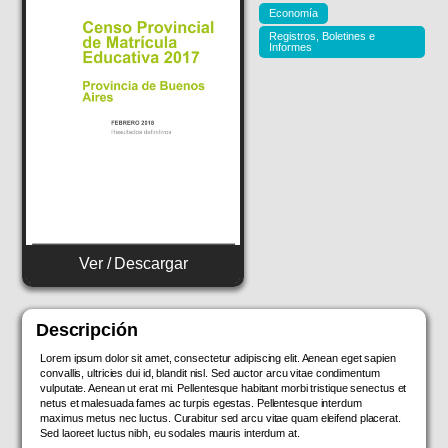
Economía
Registros, Boletines e
Informes
Ver / Descargar
Descripción
Lorem ipsum dolor sit amet, consectetur adipiscing elit. Aenean eget sapien
convallis, ultricies dui id, blandit nisl. Sed auctor arcu vitae condimentum
vulputate. Aenean ut erat mi. Pellentesque habitant morbi tristique senectus et
netus et malesuada fames ac turpis egestas. Pellentesque interdum
maximus metus nec luctus. Curabitur sed arcu vitae quam eleifend placerat.
Sed laoreet luctus nibh, eu sodales mauris interdum at.