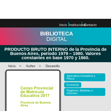
período 1979 – 1980. Valores
constantes en base 1970 y 1960.
Inicio
Institucional
Contacto
BIBLIOTECA
DIGITAL
PRODUCTO BRUTO INTERNO de la Provincia de
Buenos Aires, período 1979 – 1980. Valores
constantes en base 1970 y 1960.
Inicio
>
Author
>
Desarrollo
Agricultura Ganadería y
Pesca
Economía
Registros, Boletines e
Informes