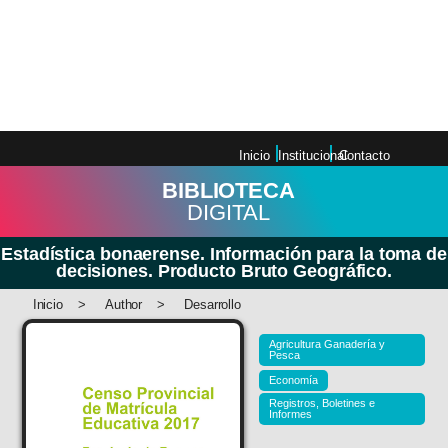
Información para la toma de
decisiones. Producto Bruto
Geográfico (1980-1997)
Inicio
Institucional
Contacto
BIBLIOTECA
DIGITAL
Estadística bonaerense. Información para la toma de
decisiones. Producto Bruto Geográfico.
Inicio
>
Author
>
Desarrollo
Agricultura Ganadería y
Pesca
Economía
Registros, Boletines e
Informes