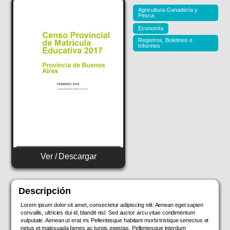
Agricultura Ganadería y
Pesca
Economía
Registros, Boletines e
Informes
Ver / Descargar
Descripción
Lorem ipsum dolor sit amet, consectetur adipiscing elit. Aenean eget sapien
convallis, ultricies dui id, blandit nisl. Sed auctor arcu vitae condimentum
vulputate. Aenean ut erat mi. Pellentesque habitant morbi tristique senectus et
netus et malesuada fames ac turpis egestas. Pellentesque interdum