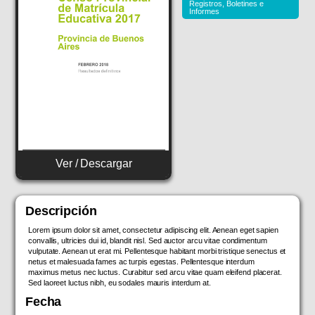
Registros, Boletines e
Informes
Ver / Descargar
Descripción
Lorem ipsum dolor sit amet, consectetur adipiscing elit. Aenean eget sapien
convallis, ultricies dui id, blandit nisl. Sed auctor arcu vitae condimentum
vulputate. Aenean ut erat mi. Pellentesque habitant morbi tristique senectus et
netus et malesuada fames ac turpis egestas. Pellentesque interdum
maximus metus nec luctus. Curabitur sed arcu vitae quam eleifend placerat.
Sed laoreet luctus nibh, eu sodales mauris interdum at.
Fecha