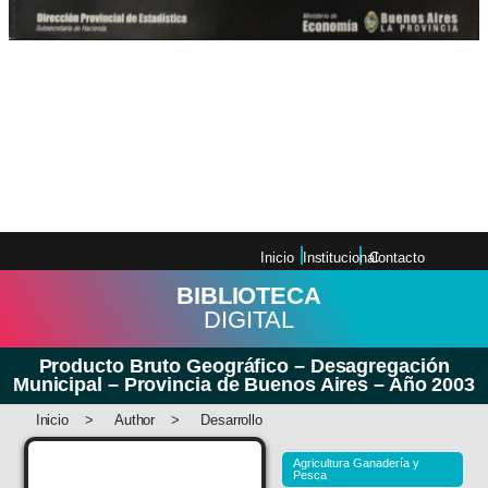
Producto Bruto Geográfico –
Desagregación Municipal –
Provincia de Buenos Aires – Año
2003
Inicio
Institucional
Contacto
BIBLIOTECA
DIGITAL
Producto Bruto Geográfico – Desagregación
Municipal – Provincia de Buenos Aires – Año 2003
Inicio
>
Author
>
Desarrollo
Agricultura Ganadería y
Pesca