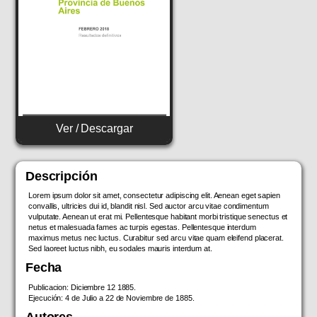
Ver / Descargar
Descripción
Lorem ipsum dolor sit amet, consectetur adipiscing elit. Aenean eget sapien
convallis, ultricies dui id, blandit nisl. Sed auctor arcu vitae condimentum
vulputate. Aenean ut erat mi. Pellentesque habitant morbi tristique senectus et
netus et malesuada fames ac turpis egestas. Pellentesque interdum
maximus metus nec luctus. Curabitur sed arcu vitae quam eleifend placerat.
Sed laoreet luctus nibh, eu sodales mauris interdum at.
Fecha
Publicacion: Diciembre 12 1885.
Ejecución: 4 de Julio a 22 de Noviembre de 1885.
Autores