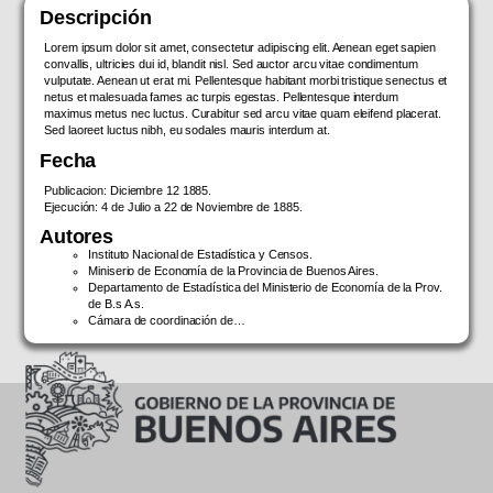
Descripción
Lorem ipsum dolor sit amet, consectetur adipiscing elit. Aenean eget sapien
convallis, ultricies dui id, blandit nisl. Sed auctor arcu vitae condimentum
vulputate. Aenean ut erat mi. Pellentesque habitant morbi tristique senectus et
netus et malesuada fames ac turpis egestas. Pellentesque interdum
maximus metus nec luctus. Curabitur sed arcu vitae quam eleifend placerat.
Sed laoreet luctus nibh, eu sodales mauris interdum at.
Fecha
Publicacion: Diciembre 12 1885.
Ejecución: 4 de Julio a 22 de Noviembre de 1885.
Autores
Instituto Nacional de Estadística y Censos.
Miniserio de Economía de la Provincia de Buenos Aires.
Departamento de Estadística del Ministerio de Economía de la Prov.
de B.s A.s.
Cámara de coordinación de…