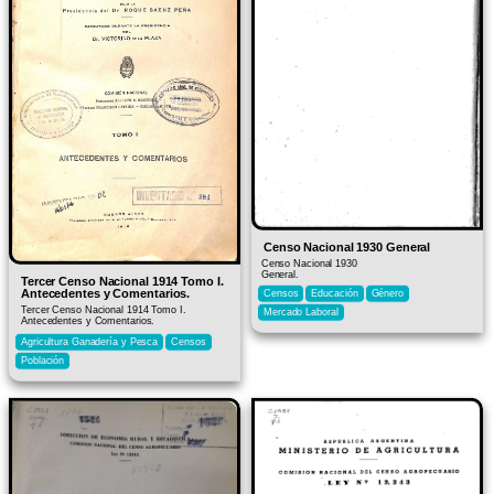
Censo Nacional 1930 General
Censo Nacional 1930
General.
Tercer Censo Nacional 1914 Tomo I.
Antecedentes y Comentarios.
Censos
Educación
Género
Tercer Censo Nacional 1914 Tomo I.
Mercado Laboral
Antecedentes y Comentarios.
Agricultura Ganadería y Pesca
Censos
Población