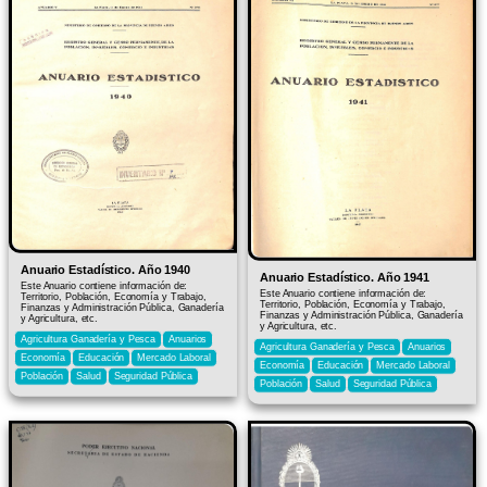
Anuario Estadístico. Año 1940
Anuario Estadístico. Año 1941
Este Anuario contiene información de:
Este Anuario contiene información de:
Territorio, Población, Economía y Trabajo,
Territorio, Población, Economía y Trabajo,
Finanzas y Administración Pública, Ganadería
Finanzas y Administración Pública, Ganadería
y Agricultura, etc.
y Agricultura, etc.
Agricultura Ganadería y Pesca
Anuarios
Agricultura Ganadería y Pesca
Anuarios
Economía
Educación
Mercado Laboral
Economía
Educación
Mercado Laboral
Población
Salud
Seguridad Pública
Población
Salud
Seguridad Pública