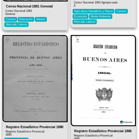
Censo Nacional 1881 Agropecuario
II.
Censo Nacional 1881 General
Censo Nacional 1881
Agricultura Ganadería y Pesca
Censos
General.
Economía
Medio Ambiente
Censos
Educación
Género
Mercado Laboral
Mercado Laboral
Registro Estadístico Provincial 1880
Registro Estadístico Provincial 1866
Registro Estadístico Provincial
1880.
Registro Estadístico Provincial
1866.