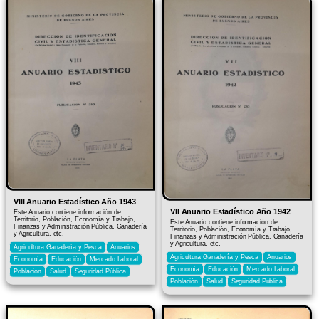
VIII Anuario Estadístico Año 1943
VII Anuario Estadístico Año 1942
Este Anuario contiene información de:
Territorio, Población, Economía y Trabajo,
Este Anuario contiene información de:
Finanzas y Administración Pública, Ganadería
Territorio, Población, Economía y Trabajo,
y Agricultura, etc.
Finanzas y Administración Pública, Ganadería
y Agricultura, etc.
Agricultura Ganadería y Pesca
Anuarios
Agricultura Ganadería y Pesca
Anuarios
Economía
Educación
Mercado Laboral
Economía
Educación
Mercado Laboral
Población
Salud
Seguridad Pública
Población
Salud
Seguridad Pública