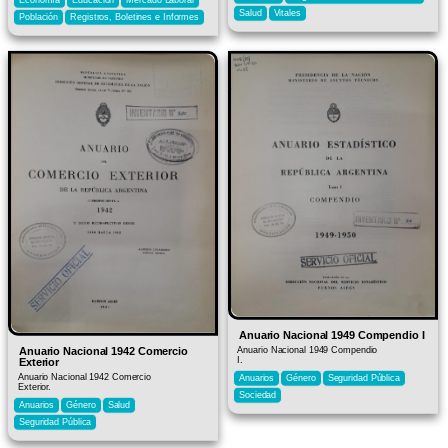
Salud
Vitales
Población
Registros, Boletines e Informes
Anuario Nacional 1949 Compendio I
Anuario Nacional 1942 Comercio
Anuario Nacional 1949 Compendio
I.
Exterior
Anuario Nacional 1942 Comercio
Anuarios
Género
Seguridad Pública
Exterior.
Sociedad
Anuarios
Género
Salud
Seguridad Pública