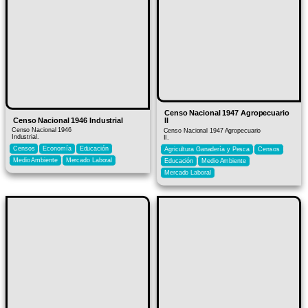
Censo Nacional 1947 Agropecuario
Censo Nacional 1946 Industrial
II
Censo Nacional 1946
Censo Nacional 1947 Agropecuario
Industrial.
II.
Censos
Economía
Educación
Agricultura Ganadería y Pesca
Censos
Medio Ambiente
Mercado Laboral
Educación
Medio Ambiente
Mercado Laboral