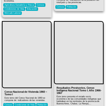
Economía.
total país y las provincias.
Agricultura Ganadería y Pesca
Censos
Censos
Población
Condiciones de Vida
Educación
Mercado Laboral
Resultados Provisorios. Censo
Indígena Nacional Tomo I. Año 1966-
Censo Nacional de Vivienda 1960 –
1967
Tomo I
Este tomo presenta el estado socio
Este tomo del Censo Nacional de 1960 se
económico de las comunidades indígenas que
compone de: indicadores de las viviendas.
habitaban en los territorios de la provincia de
Buenos Aires, Chubut, La Pampa,...
Censos
Condiciones de Vida
Población