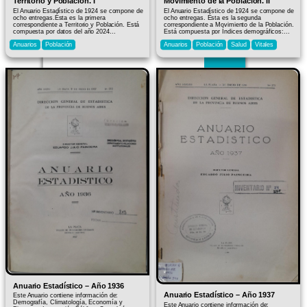
Territorio y Población. I
Movimiento de la Población. II
El Anuario Estadístico de 1924 se compone de
El Anuario Estadístico de 1924 se compone de
ocho entregas.Ésta es la primera
ocho entregas. Ésta es la segunda
correspondiente a Territorio y Población. Está
correspondiente a Movimiento de la Población.
compuesta por datos del año 2024...
Está compuesta por Índices demográficos:...
Anuarios
Población
Anuarios
Población
Salud
Vitales
Search Button
Anuario Estadístico – Año 1936
Anuario Estadístico – Año 1937
Este Anuario contiene información de:
Demografía, Climatología, Economía y
Este Anuario contiene información de: