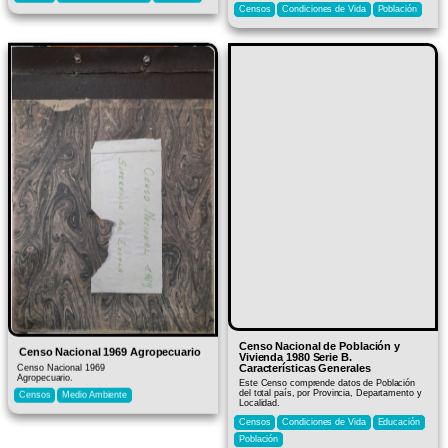
Censos
Condiciones de Vida
Población
Censo Nacional de Población y
Censo Nacional 1969 Agropecuario
Vivienda 1980 Serie B.
Características Generales
Censo Nacional 1969
Agropecuario.
Este Censo comprende datos de Población
del total país, por Provincia, Departamento y
Censos
Medio Ambiente
Localidad.
Censos
Condiciones de Vida
Educación
Población