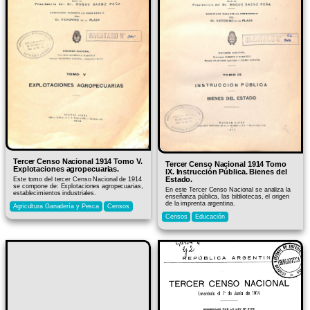
Tercer Censo Nacional 1914 Tomo V.
Tercer Censo Nacional 1914 Tomo
Explotaciones agropecuarias.
IX. Instrucción Pública. Bienes del
Estado.
Este tomo del tercer Censo Nacional de 1914
se compone de: Explotaciones agropecuarias,
En este Tercer Censo Nacional se analiza la
establecimientos industriales.
enseñanza pública, las bibliotecas, el origen
de la imprenta argentina.
Agricultura Ganadería y Pesca
Censos
Censos
Educación