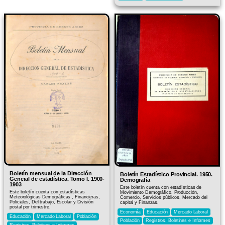
Boletín mensual de la Dirección
Boletín Estadístico Provincial. 1950.
General de estadística. Tomo I. 1900-
Demografía
1903
Este boletín cuenta con estadísticas de
Este boletín cuenta con estadísticas
Movimiento Demográfico, Producción,
Meteorológicas Demográficas , Financieras,
Comercio, Servicios públicos, Mercado del
Policiales, Del trabajo, Escolar y División
capital y Finanzas.
postal por trimestre.
Economía
Educación
Mercado Laboral
Educación
Mercado Laboral
Población
Población
Registros, Boletines e Informes
Registros, Boletines e Informes