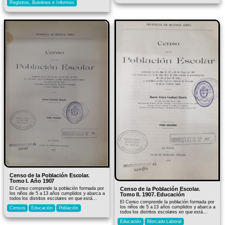
Registros, Boletines e Informes
Censo de la Población Escolar.
Tomo I. Año 1907
El Censo comprende la población formada por
Censo de la Población Escolar.
los niños de 5 a 13 años cumplidos y abarca a
Tomo II. 1907. Educación
todos los distritos escolares en que está...
El Censo comprende la población formada por
los niños de 5 a 13 años cumplidos y abarca a
Censos
Educación
Población
todos los distritos escolares en que está...
Educación
Mercado Laboral