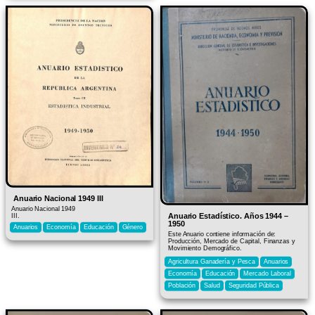
Anuario Nacional 1949 III
Anuario Nacional 1949
Anuario Estadístico. Años 1944 –
III.
1950
Anuarios
Economía
Educación
Género
Este Anuario contiene información de:
Producción, Mercado de Capital, Finanzas y
Movimiento Demográfico.
Agricultura Ganadería y Pesca
Anuarios
Economía
Educación
Mercado Laboral
Población
Salud
Seguridad Pública