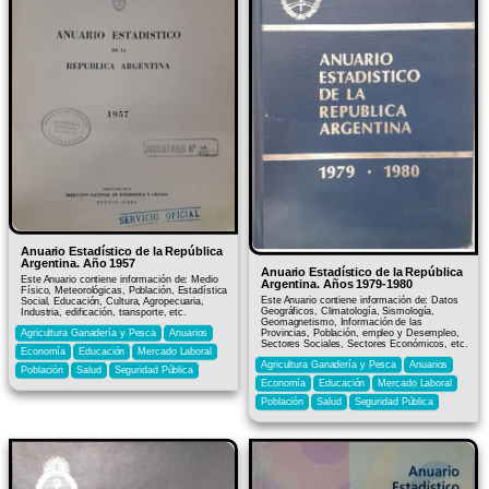
Anuario Estadístico de la República
Argentina. Año 1957
Anuario Estadístico de la República
Este Anuario contiene información de: Medio
Argentina. Años 1979-1980
Físico, Meteorológicas, Población, Estadística
Este Anuario contiene información de: Datos
Social, Educación, Cultura, Agropecuaria,
Geográficos, Climatología, Sismología,
Industria, edificación, transporte, etc.
Geomagnetismo, Información de las
Provincias, Población, empleo y Desempleo,
Agricultura Ganadería y Pesca
Anuarios
Sectores Sociales, Sectores Económicos, etc.
Economía
Educación
Mercado Laboral
Agricultura Ganadería y Pesca
Anuarios
Población
Salud
Seguridad Pública
Economía
Educación
Mercado Laboral
Población
Salud
Seguridad Pública