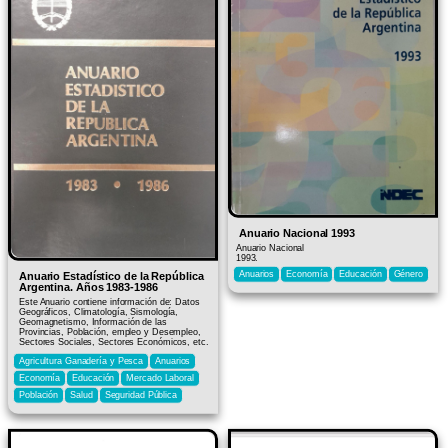
Anuario Nacional 1993
Anuario Nacional
1993.
Anuarios
Economía
Educación
Género
Anuario Estadístico de la República
Argentina. Años 1983-1986
Este Anuario contiene información de: Datos
Geográficos, Climatología, Sismología,
Geomagnetismo, Información de las
Provincias, Población, empleo y Desempleo,
Sectores Sociales, Sectores Económicos, etc.
Agricultura Ganadería y Pesca
Anuarios
Economía
Educación
Mercado Laboral
Población
Salud
Seguridad Pública