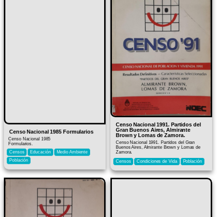
Censo Nacional 1991. Partidos del
Gran Buenos Aires, Almirante
Censo Nacional 1985 Formularios
Brown y Lomas de Zamora.​
Censo Nacional 1985
Censo Nacional 1991. Partidos del Gran
Formularios.
Buenos Aires, Almirante Brown y Lomas de
Censos
Educación
Medio Ambiente
Zamora.​
Población
Censos
Condiciones de Vida
Población