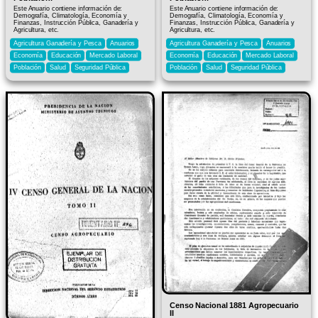
Este Anuario contiene información de:
Este Anuario contiene información de:
Demografía, Climatología, Economía y
Demografía, Climatología, Economía y
Finanzas, Instrucción Pública, Ganadería y
Finanzas, Instrucción Pública, Ganadería y
Agricultura, etc.
Agricultura, etc.
Agricultura Ganadería y Pesca
Anuarios
Agricultura Ganadería y Pesca
Anuarios
Economía
Educación
Mercado Laboral
Economía
Educación
Mercado Laboral
Población
Salud
Seguridad Pública
Población
Salud
Seguridad Pública
Censo Nacional 1881 Agropecuario
II