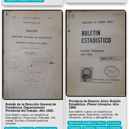
Provincia de Buenos Aires. Boletín
Boletín de la Dirección General de
Estadístico .Primer trimestre. Año
Estadística. Departamento
1969.
Provincial del Trabajo. Año 1920.
Este boletín cuenta con estadísticas:
agropecuarias, financieras, marítimas, del
Este boletín cuenta con estadísticas
transporte, servicios y demográficas.
Demográficas ,Financieras, Policiales, Del
trabajo, Escolar y División postal por
Agricultura Ganadería y Pesca
Economía
trimestre.
Población
Registros, Boletines e Informes
Economía
Educación
Mercado Laboral