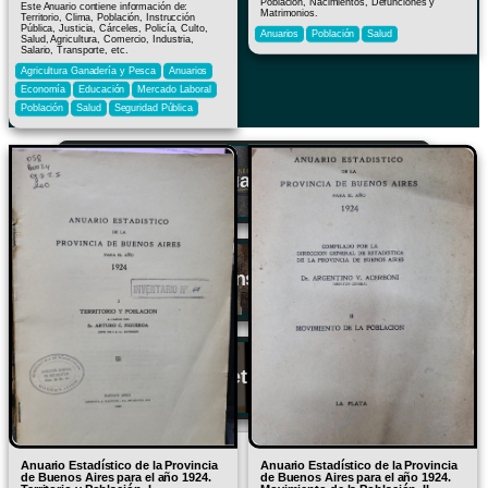
Población, Nacimientos, Defunciones y
Este Anuario contiene información de:
Matrimonios.
Territorio, Clima, Población, Instrucción
Pública, Justicia, Cárceles, Policía, Culto,
Anuarios
Población
Salud
Salud, Agricultura, Comercio, Industria,
Salario, Transporte, etc.
Agricultura Ganadería y Pesca
Anuarios
Economía
Educación
Mercado Laboral
Población
Salud
Seguridad Pública
Anuarios
Censos
Registros, Boletines e Informes
Search
for:
Anuario Estadístico de la Provincia
Anuario Estadístico de la Provincia
de Buenos Aires para el año 1924.
de Buenos Aires para el año 1924.