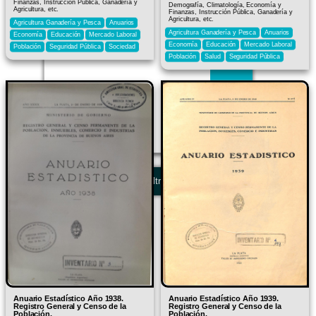
Finanzas, Instrucción Pública, Ganadería y
Demografía, Climatología, Economía y
Agricultura, etc.
Finanzas, Instrucción Pública, Ganadería y
Agricultura, etc.
Agricultura Ganadería y Pesca
Anuarios
Agricultura Ganadería y Pesca
Anuarios
Economía
Educación
Mercado Laboral
Economía
Educación
Mercado Laboral
Población
Seguridad Pública
Sociedad
Población
Salud
Seguridad Pública
Filtros
Anuario Estadístico Año 1938.
Anuario Estadístico Año 1939.
Registro General y Censo de la
Registro General y Censo de la
Población.
Población.