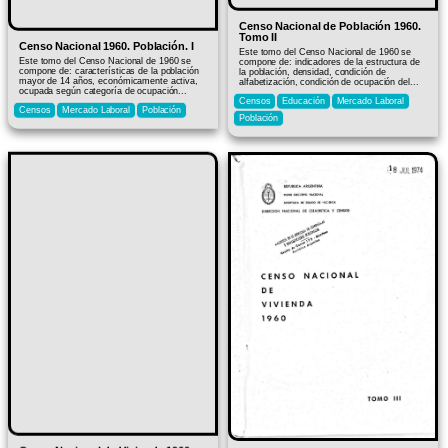
Censo Nacional de Población 1960.
Tomo II
Censo Nacional 1960. Población. I
Este tomo del Censo Nacional de 1960 se
Este tomo del Censo Nacional de 1960 se
compone de: indicadores de la estructura de
compone de: características de la población
la población, densidad, condición de
mayor de 14 años, económicamente activa,
alfabetización, condición de ocupación del...
ocupada según categoría de ocupación...
Censos
Educación
Mercado Laboral
Censos
Mercado Laboral
Población
Población