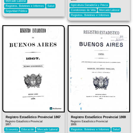
Mercado Laboral
Agricultura Ganadería y Pesca
Registros, Boletines e Informes
Salud
Condiciones de Vida
Mercado Laboral
Seguridad Pública
Registros, Boletines e Informes
Registro Estadístico Provincial 1867
Registro Estadístico Provincial 1869
Registro Estadístico Provincial
Registro Estadístico Provincial
1867.
1869.
Economía
Educación
Mercado Laboral
Registros, Boletines e Informes
Salud