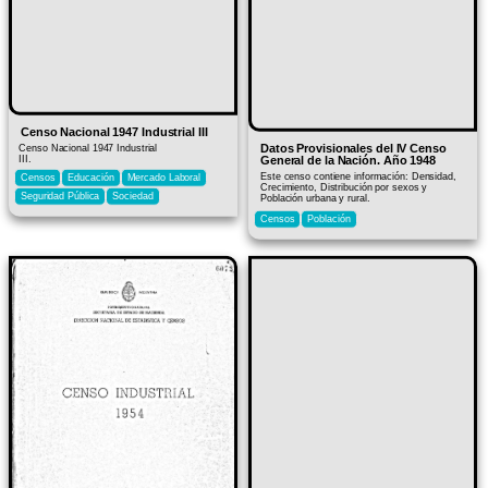
Censo Nacional 1947 Industrial III
Datos Provisionales del IV Censo
Censo Nacional 1947 Industrial
III.
General de la Nación. Año 1948
Este censo contiene información: Densidad,
Censos
Educación
Mercado Laboral
Crecimiento, Distribución por sexos y
Seguridad Pública
Sociedad
Población urbana y rural.
Censos
Población