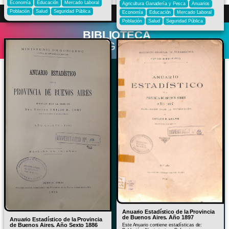
Economía
Educación
Mercado Laboral
Agricultura Ganadería y Pesca
Anuarios
Población
Salud
Seguridad Pública
Economía
Educación
Mercado Laboral
Inicio
Institucional
Contacto
Población
Salud
Seguridad Pública
BIBLIOTECA
DIGITAL
Anuario Estadístico de la Provincia
de Buenos Aires. Año 1897
Anuario Estadístico de la Provincia
de Buenos Aires. Año Sexto 1886
Este Anuario contiene estadísticas de: