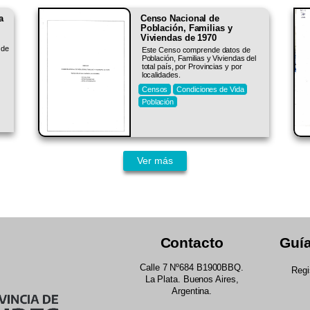
a
Censo Nacional de
Población, Familias y
Viviendas de 1970
 de
Este Censo comprende datos de
Población, Familias y Viviendas del
total país, por Provincias y por
localidades.
Censos
Condiciones de Vida
Población
Ver más
Contacto
Guía
Calle 7 Nº684 B1900BBQ.
Regi
La Plata. Buenos Aires,
Argentina.