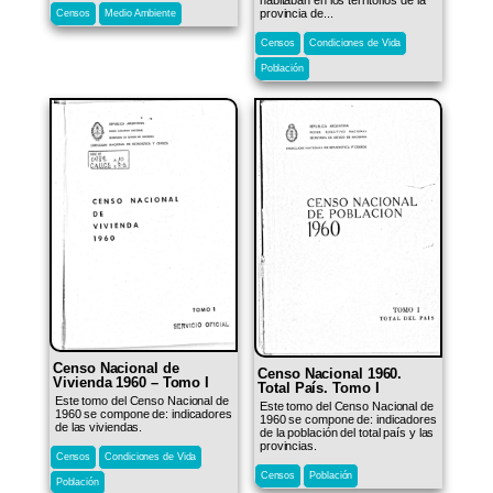
provincia de...
Censos
Medio Ambiente
Censos
Condiciones de Vida
Población
Censo Nacional de
Censo Nacional 1960.
Vivienda 1960 – Tomo I
Total País. Tomo I
Este tomo del Censo Nacional de
Este tomo del Censo Nacional de
1960 se compone de: indicadores
1960 se compone de: indicadores
de las viviendas.
de la población del total país y las
provincias.
Censos
Condiciones de Vida
Censos
Población
Población