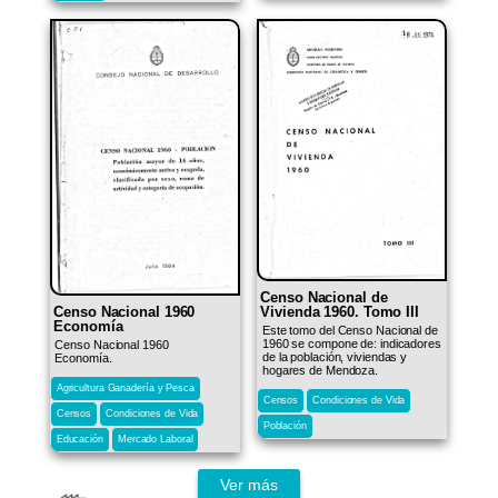
Censo Nacional de
Vivienda 1960. Tomo III
Censo Nacional 1960
Economía
Este tomo del Censo Nacional de
1960 se compone de: indicadores
Censo Nacional 1960
de la población, viviendas y
Economía.
hogares de Mendoza.
Agricultura Ganadería y Pesca
Censos
Condiciones de Vida
Censos
Condiciones de Vida
Población
Educación
Mercado Laboral
Ver más