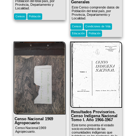
Población del total país, por
Generales
Provincia, Departamento y
Este Censo comprende datos de
Localidad.
Población del total país, por
Provincia, Departamento y
Censos
Población
Localidad.
Censos
Condiciones de Vida
Educación
Población
Resultados Provisorios.
Censo Indígena Nacional
Censo Nacional 1969
Tomo I. Año 1966-1967
Agropecuario
Este tomo presenta el estado
Censo Nacional 1969
socio económico de las
Agropecuario.
comunidades indígenas que
habitaban en los territorios de la